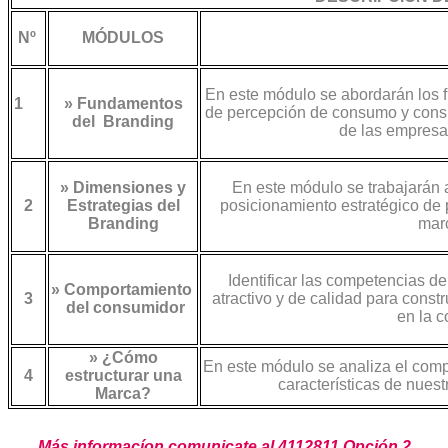
Nº
MÓDULOS
En este módulo se abordarán los f
1
» Fundamentos
de percepción de consumo y consu
del Branding
de las empresas
» Dimensiones y
En este módulo se trabajarán 
2
Estrategias del
posicionamiento estratégico de 
Branding
mar
Identificar las competencias 
»
Comportamiento
3
atractivo y de calidad para constr
del consumidor
en la 
»
¿Cómo
En este módulo se analiza el compo
4
estructurar una
características de nues
Marca?
Más informacíon comunicate al 4112811 Opción 2