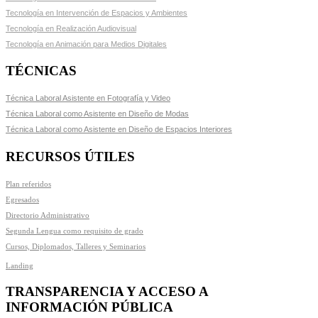
Tecnología en Intervención de Espacios y Ambientes
Tecnología en Realización Audiovisual
Tecnología en Animación para Medios Digitales
TÉCNICAS
Técnica Laboral Asistente en Fotografía y Video
Técnica Laboral como Asistente en Diseño de Modas
Técnica Laboral como Asistente en Diseño de Espacios Interiores
RECURSOS ÚTILES
Plan referidos
Egresados
Directorio Administrativo
Segunda Lengua como requisito de grado
Cursos, Diplomados, Talleres y Seminarios
Landing
TRANSPARENCIA Y ACCESO A
INFORMACIÓN PÚBLICA