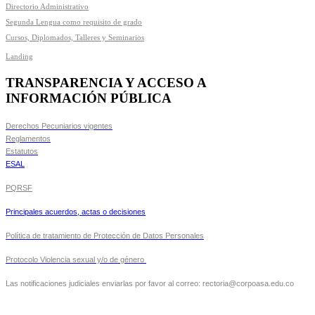
Directorio Administrativo
Segunda Lengua como requisito de grado
Cursos, Diplomados, Talleres y Seminarios
Landing
TRANSPARENCIA Y ACCESO A
INFORMACIÓN PÚBLICA
Derechos Pecuniarios vigentes
Reglamentos
Estatutos
ESAL
PQRSF
Principales acuerdos, actas o decisiones
Política de tratamiento de Protección de Datos Personales
Protocolo Violencia sexual y/o de género
Las notificaciones judiciales enviarlas por favor al correo: rectoria@corpoasa.edu.co