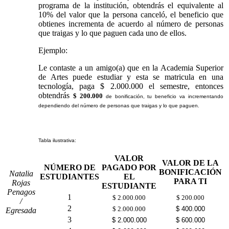
programa de la institución, obtendrás el equivalente al
10% del valor que la persona canceló, el beneficio que
obtienes incrementa de acuerdo al número de personas
que traigas y lo que paguen cada uno de ellos.
Ejemplo:
Le contaste a un amigo(a) que en la Academia Superior
de Artes puede estudiar y esta se matricula en una
tecnología, paga $ 2.000.000 el semestre, entonces
obtendrás
$ 200.000
de bonificación, tu beneficio va incrementando
dependiendo del número de personas que traigas y lo que paguen.
Tabla ilustrativa:
VALOR
VALOR DE LA
NÚMERO DE
PAGADO POR
BONIFICACIÓN
Natalia
ESTUDIANTES
EL
PARA TI
Rojas
ESTUDIANTE
Penagos
1
$ 2.000.000
$ 200.000
/
2
$ 2.000.000
$ 400.000
Egresada
3
$ 2.000.000
$ 600.000