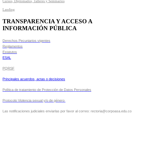
Cursos, Diplomados, Talleres y Seminarios
Landing
TRANSPARENCIA Y ACCESO A
INFORMACIÓN PÚBLICA
Derechos Pecuniarios vigentes
Reglamentos
Estatutos
ESAL
PQRSF
Principales acuerdos, actas o decisiones
Política de tratamiento de Protección de Datos Personales
Protocolo Violencia sexual y/o de género
Las notificaciones judiciales enviarlas por favor al correo: rectoria@corpoasa.edu.co