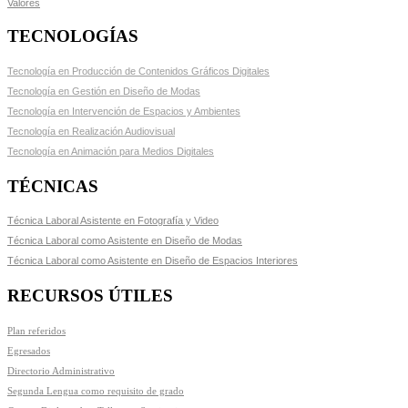
Valores
TECNOLOGÍAS
Tecnología en Producción de Contenidos Gráficos Digitales
Tecnología en Gestión en Diseño de Modas
Tecnología en Intervención de Espacios y Ambientes
Tecnología en Realización Audiovisual
Tecnología en Animación para Medios Digitales
TÉCNICAS
Técnica Laboral Asistente en Fotografía y Video
Técnica Laboral como Asistente en Diseño de Modas
Técnica Laboral como Asistente en Diseño de Espacios Interiores
RECURSOS ÚTILES
Plan referidos
Egresados
Directorio Administrativo
Segunda Lengua como requisito de grado