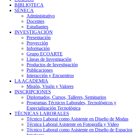
BIBLIOTECA
SÉNECA
Administrativo
Docentes
Estudiantes
INVESTIGACIÓN
Presentación
Proyección
Información
Grupo ECOARTE
Líneas de Investigación
Productos de Investigación
Publicaciones
Interacción y Encuentros
LA ACADEMIA
Misión, Visión y Valores
INSCRIPCIONES
Diplomados, Cursos, Talleres, Seminarios
Programas Técnicos Laborales, Tecnológicos y
Especialización Tecnológica
TÉCNICAS LABORALES
Técnico Laboral como Asistente en Diseño de Modas
Técnica Laboral Asistente en Fotografía y Video
Técnico Laboral como Asistente en Diseño de Espacios