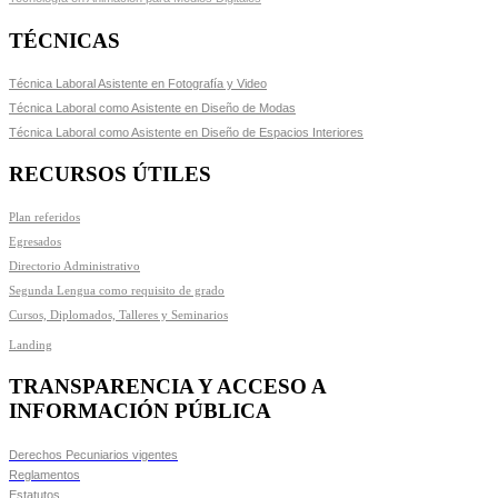
TÉCNICAS
Técnica Laboral Asistente en Fotografía y Video
Técnica Laboral como Asistente en Diseño de Modas
Técnica Laboral como Asistente en Diseño de Espacios Interiores
RECURSOS ÚTILES
Plan referidos
Egresados
Directorio Administrativo
Segunda Lengua como requisito de grado
Cursos, Diplomados, Talleres y Seminarios
Landing
TRANSPARENCIA Y ACCESO A
INFORMACIÓN PÚBLICA
Derechos Pecuniarios vigentes
Reglamentos
Estatutos