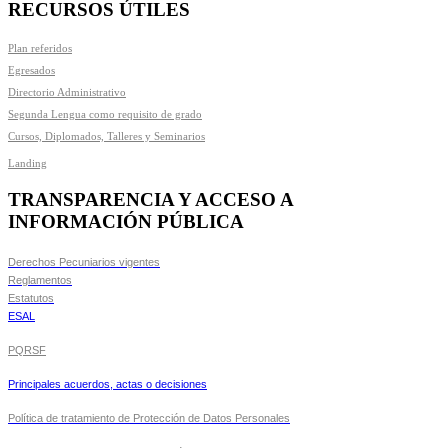
RECURSOS ÚTILES
Plan referidos
Egresados
Directorio Administrativo
Segunda Lengua como requisito de grado
Cursos, Diplomados, Talleres y Seminarios
Landing
TRANSPARENCIA Y ACCESO A
INFORMACIÓN PÚBLICA
Derechos Pecuniarios vigentes
Reglamentos
Estatutos
ESAL
PQRSF
Principales acuerdos, actas o decisiones
Política de tratamiento de Protección de Datos Personales