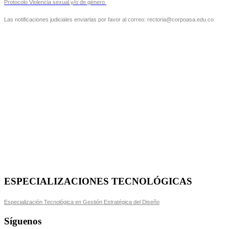
Protocolo Violencia sexual y/o de género
Las notificaciones judiciales enviarlas por favor al correo: rectoria@corpoasa.edu.co
ESPECIALIZACIONES TECNOLÓGICAS
Especialización Tecnológica en Gestión Estratégica del Diseño
Síguenos