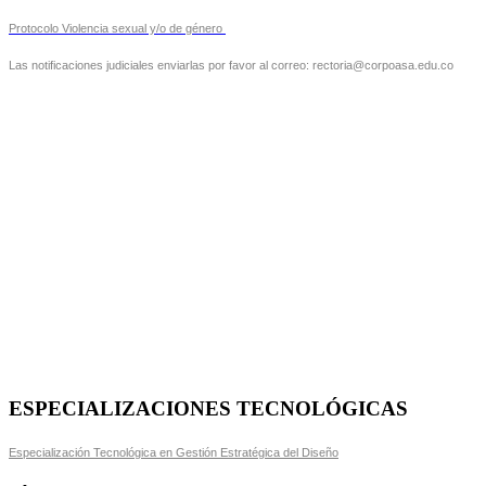
Protocolo Violencia sexual y/o de género
Las notificaciones judiciales enviarlas por favor al correo: rectoria@corpoasa.edu.co
ESPECIALIZACIONES TECNOLÓGICAS
Especialización Tecnológica en Gestión Estratégica del Diseño