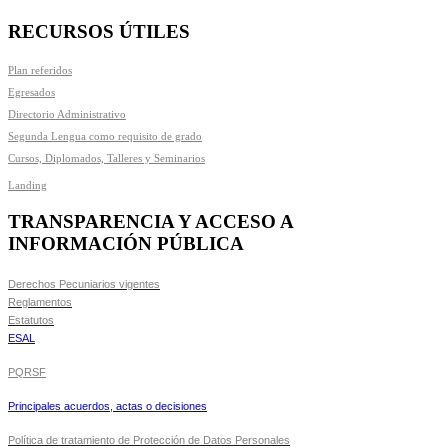
RECURSOS ÚTILES
Plan referidos
Egresados
Directorio Administrativo
Segunda Lengua como requisito de grado
Cursos, Diplomados, Talleres y Seminarios
Landing
TRANSPARENCIA Y ACCESO A
INFORMACIÓN PÚBLICA
Derechos Pecuniarios vigentes
Reglamentos
Estatutos
ESAL
PQRSF
Principales acuerdos, actas o decisiones
Política de tratamiento de Protección de Datos Personales