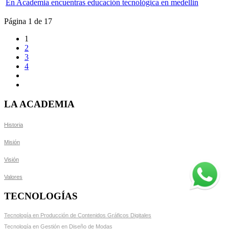
En Academia encuentras educación tecnológica en medellin
Página 1 de 17
1
2
3
4
LA ACADEMIA
Historia
Misión
Visión
Valores
TECNOLOGÍAS
Tecnología en Producción de Contenidos Gráficos Digitales
Tecnología en Gestión en Diseño de Modas