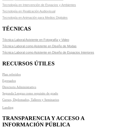
Tecnología en Intervención de Espacios y Ambientes
Tecnología en Realización Audiovisual
Tecnología en Animación para Medios Digitales
TÉCNICAS
Técnica Laboral Asistente en Fotografía y Video
Técnica Laboral como Asistente en Diseño de Modas
Técnica Laboral como Asistente en Diseño de Espacios Interiores
RECURSOS ÚTILES
Plan referidos
Egresados
Directorio Administrativo
Segunda Lengua como requisito de grado
Cursos, Diplomados, Talleres y Seminarios
Landing
TRANSPARENCIA Y ACCESO A
INFORMACIÓN PÚBLICA