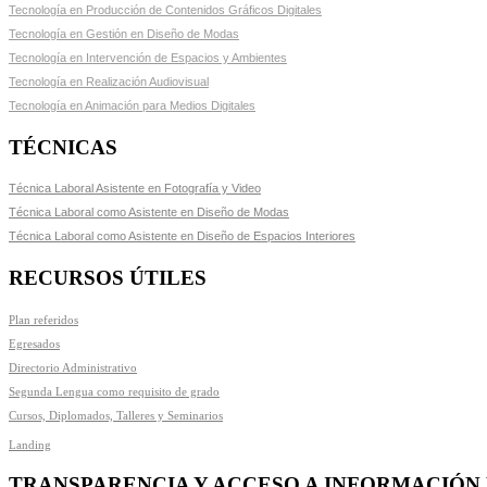
Tecnología en Producción de Contenidos Gráficos Digitales
Tecnología en Gestión en Diseño de Modas
Tecnología en Intervención de Espacios y Ambientes
Tecnología en Realización Audiovisual
Tecnología en Animación para Medios Digitales
TÉCNICAS
Técnica Laboral Asistente en Fotografía y Video
Técnica Laboral como Asistente en Diseño de Modas
Técnica Laboral como Asistente en Diseño de Espacios Interiores
RECURSOS ÚTILES
Plan referidos
Egresados
Directorio Administrativo
Segunda Lengua como requisito de grado
Cursos, Diplomados, Talleres y Seminarios
Landing
TRANSPARENCIA Y ACCESO A INFORMACIÓN