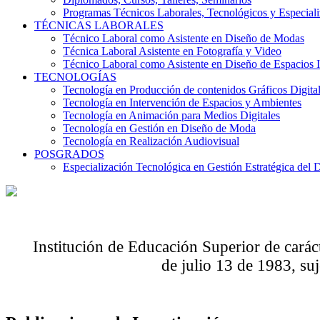
Programas Técnicos Laborales, Tecnológicos y Especial
TÉCNICAS LABORALES
Técnico Laboral como Asistente en Diseño de Modas
Técnica Laboral Asistente en Fotografía y Video
Técnico Laboral como Asistente en Diseño de Espacios I
TECNOLOGÍAS
Tecnología en Producción de contenidos Gráficos Digita
Tecnología en Intervención de Espacios y Ambientes
Tecnología en Animación para Medios Digitales
Tecnología en Gestión en Diseño de Moda
Tecnología en Realización Audiovisual
POSGRADOS
Especialización Tecnológica en Gestión Estratégica del 
Institución de Educación Superior de carác
de julio 13 de 1983, suj